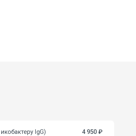
ликобактеру IgG)
4 950 ₽