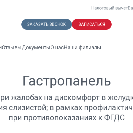
Налоговый вычет
Ва
ЗАКАЗАТЬ ЗВОНОК
ЗАПИСАТЬСЯ
и
Отзывы
Документы
О нас
Наши филиалы
Гастропанель
при жалобах на дискомфорт в желудк
ия слизистой; в рамках профилактич
при противопоказаниях к ФГДС